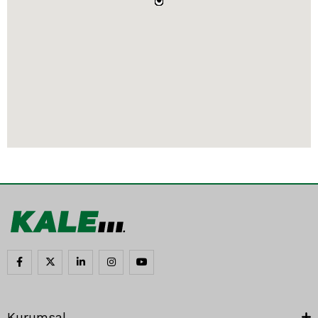
EMEK MOTOR - FERRUH ÇANKAYA
ESKİ SAN. SİT. 1.BLOK NO: 2 Merkez/Niğde
0 388 232 83 59
Haritada Gör
TEKNİK MAKİNA HIR.SAT.VE SER.HİZ.- ABDULKADİR
TARMAN
RAVZA CAD.46.SK. KANZA ÇARŞISI 2.KISIM B/BLOK ALTI ZEMİN
NO:39 Merkez/Mardin
0 542 424 18 19
Haritada Gör
KUDRET BOBİNAJ - KUDRET EĞİLMEZ
Kurumsal