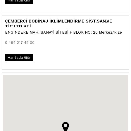
Haritada Gör
ÇEMBERCİ BOBİNAJ İKLİMLENDİRME SİST.SAN.VE
TİC.LTD.ŞTİ.
ENGİNDERE MAH. SANAYİ SİTESİ F BLOK NO: 20 Merkez/Rize
0 464 217 45 00
Haritada Gör
UZMAN TEKNİK-SELÇUK AKTÜRK
KARAPINAR MAH. 2.SAN.SİT.1153.SOK.NO:15/A Merkez/Ordu
0 452 232 10 61
Haritada Gör