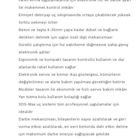
Farklı kırma uygulamalarına için elektronik hız ve darbe ayarı
ile mükemmel kontrol imkânı
Emniyet debriyajı uç sıkışmasında ortaya çıkabilecek yüksek
torklu sekmeyi önler
Beton ve taşta 4-35mm çapa kadar dübel ve bağlantı
delikleri delmek için uygun özel dişli mekanizması
Sürekli çalıştırma için hız sabitleme düğmesine sahip geniş
elektronik şalter
Ergonomik ve kompakt tasarım kontrollü kullanım ve dar
alanlarda rahat kullanım sağlar
Elektronik servis ve kömür ikaz göstergesi, kömürlerin
değiştirilmesi ve alete bakım yapılması gerektiğini belirtir
Modüler tasarım ile ekonomik ve hızlı servis bakım imkânı
Yan tutma kolu kullanım kolaylığı sağlar
SDS-Max uç sistemi tüm profesyonel uygulamalar için
idealdir
Darbe mekanizması, bileşenlerin sayısı azaltılarak ve geri
vurma etkisi azaltılarak, en sert betonda dahi etkin delme
için maksimum darbe enerjisi sağlayacak şekilde