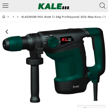
KLKD610M 1100 Watt 7J 5Kg Profesyonel SDS-Max Kırıcı / De