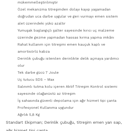
mükemmelleştirilmiştir
Özel mekanizma titreşimden dolayı kayıp yaşamadan
doğrudan uca darbe uygular ve geri vurmayı emen sistem
alet üzerindeki yükü azaltır
Yumuşak başlangıçlı şalter sayesinde kırıcı uç malzeme
üzerinde gezme yapmadan hassas kırma yapma imkânı
Rahat kullanım için titreşimi emen kauçuk kaplı ve
amortisörlü kabza
Derinlik çubuğu istenilen derinlikte delik açmaya yardımcı
olur
Tek darbe gücü 7 Joule
Uç tutucu SDS – Max
Salınımlı tutma kolu içeren Aktif Titreşim Kontrol sistemi
sayesinde olağanüstü az titreşim
İş sahasında güvenli depolama için ağır hizmet tipi çanta
Profesyonel Kullanıma uygundur
Ağırlık 5,8 Kg
Standart Ekipman; Derinlik çubuğu, titreşim emen yan sap,
ağır hizmet tipi çanta