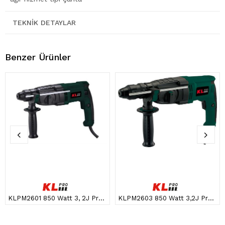
TEKNIK DETAYLAR
Benzer Ürünler
KLPM2601 850 Watt 3, 2J Profesyonel SDS-Plus Kırıcı/Delici
KLPM2603 850 Watt 3,2J Profesyonel SDS-Plus Çift Mandren Kırıcı/Delici