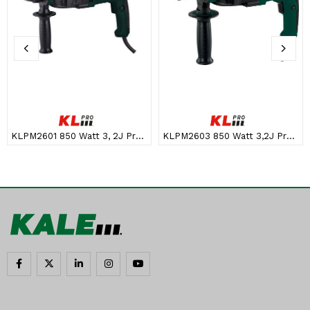
KLPM2601 850 Watt 3, 2J Profesyonel SDS-Plus Kırıcı/Delici
KLPM2603 850 Watt 3,2J Profesyonel SDS-Plus Çift Mandren Kırıcı/Delici