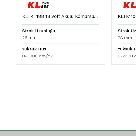
KLTKT18B 18 Volt Akülü Kömürsüz Profesyonel Tilki Kuyruğu Testere
Strok Uzunluğu
Strok U
26 mm
28 mm
Yüksük Hızı
Yüksük H
0-3000 dev/dk
0-2800 