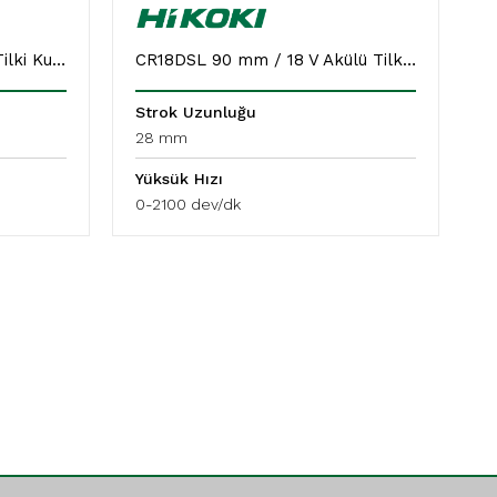
CR13V2 300 mm / 1010 W Tilki Kuyruğu
CR18DSL 90 mm / 18 V Akülü Tilki Kuyruğu Testere
Strok Uzunluğu
S
28 mm
2
Yüksük Hızı
Y
0-2100 dev/dk
0