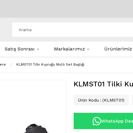
Satış Sonrası
Markalarımız
Ürünlerimiz
tere
KLMST01 Tilki Kuyruğu Multi Set Başlığı
KLMST01 Tilki Ku
Ürün Kodu
(KLMST01)
WhatsApp Des