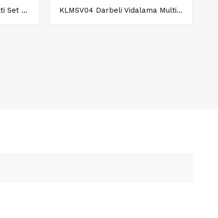
KLMST01 Tilki Kuyruğu Multi Set Başlığı
KLMSV04 Darbeli Vidalama Multi Set Başlığı